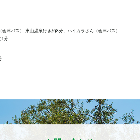
（会津バス） 東山温泉行き約8分、ハイカラさん（会津バス）
1分
分