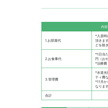
内容
*入居時
1.お部屋代
頂きま
どを除
*1日当た
2.お食事代
円（お
*治療費
*水道
ティ費
3.管理費
*11月
なりま
合計