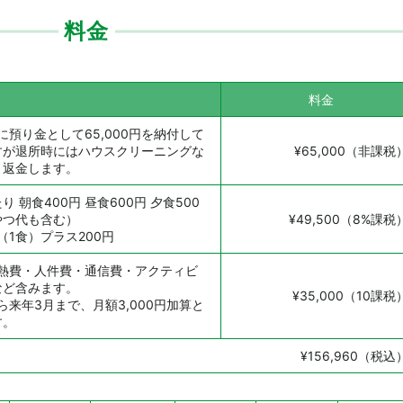
料金
料金
に預り金として65,000円を納付して
すが退所時にはハウスクリーニングな
¥65,000（非課税
き返金します。
り 朝食400円 昼食600円 夕食500
やつ代も含む）
¥49,500（8%課税
（1食）プラス200円
光熱費・人件費・通信費・アクティビ
など含みます。
¥35,000（10課税
から来年3月まで、月額3,000円加算と
す。
¥156,960（税込